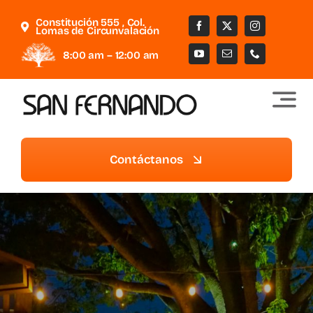
Saltar
Constitución 555 , Col.
al
Lomas de Circunvalación
contenido
8:00 am – 12:00 am
Contáctanos