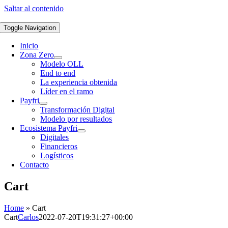
Saltar al contenido
Toggle Navigation
Inicio
Zona Zero
Modelo OLL
End to end
La experiencia obtenida
Líder en el ramo
Payfri
Transformación Digital
Modelo por resultados
Ecosistema Payfri
Digitales
Financieros
Logísticos
Contacto
Cart
Home
»
Cart
Cart
Carlos
2022-07-20T19:31:27+00:00