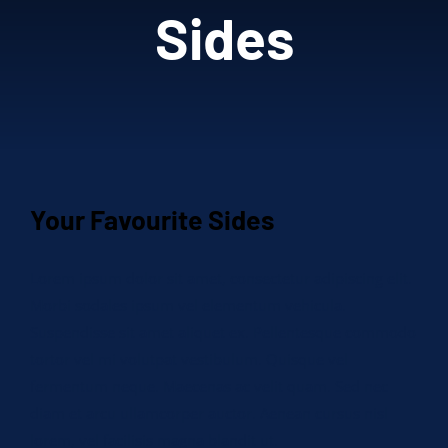
Reserva VIP
Sides
Contáctanos
GALERÍA
Your Favourite Sides
Lorem ipsum dolor sit amet, consectetur adipiscing elit.
Morbi sodales ipsum vel elementum vehicula.
Suspendisse sit amet aliquet ex. Pellentesque commodo
tortor vel mi volutpat vestibulum. Quisque vel
fermentum neque. Maecenas ac velit quam. Sed nec
diam et arcu ullamcorper auctor. Aenean cursus nisl
lorem, vel facilisis magna blandit ut.