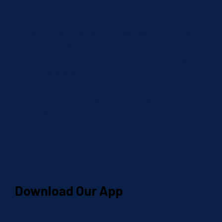
Integer egestas mi eros, nec suscipit elit sodales sed.
Aliquam a mattis neque. Morbi sed dapibus nunc. Ut
vitae diam elit. Sed at nibh orci. Nam sit amet augue
eget eros tempor fringilla tincidunt non enim. Vivamus
velit mi, egestas finibus elementum quis, pharetra a
felis. Curabitur et ex augue. Curabitur et elementum
ante. Vestibulum sit amet nunc enim. Sed turpis mi,
malesuada in auctor ut, dictum at purus. Integer lectus
dolor, pharetra auctor lobortis at, dapibus sed est.
Download Our App