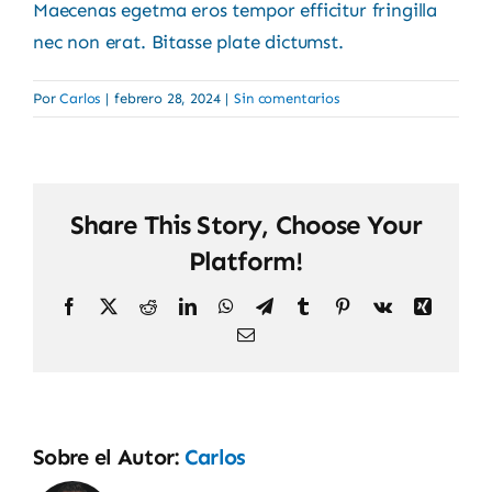
Maecenas egetma eros tempor efficitur fringilla
nec non erat. Bitasse plate dictumst.
Por
Carlos
|
febrero 28, 2024
|
Sin comentarios
Share This Story, Choose Your
Platform!
Facebook
X
Reddit
LinkedIn
WhatsApp
Telegram
Tumblr
Pinterest
Vk
Xing
Correo
electrónico
Sobre el Autor:
Carlos