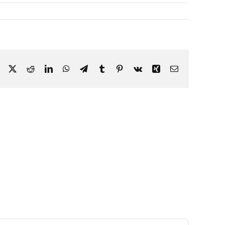
Facebook
X
Reddit
LinkedIn
WhatsApp
Telegram
Tumblr
Pinterest
Vk
Xing
Correo
electrónico