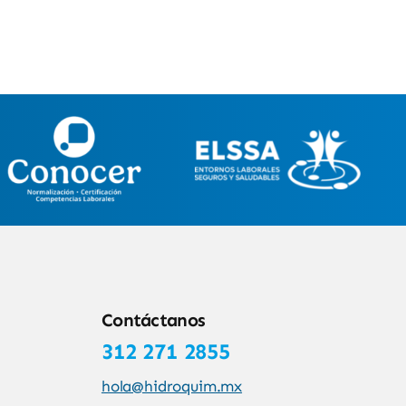
Contáctanos
312 271 2855
hola@hidroquim.mx