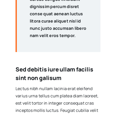
dignissim percum disret
conse quat aenean luctus
litora curae aliquet nisl id
nunc justo accumsan libero
nam velit eros tempor.
Sed debitis iure ullam facilis
sint non galisum
Lectus nibh nullam lacinia erat eleifend
varius urna tellus cum platea diam laoreet,
est velit tortor in integer consequat cras
inceptos mollis luctus. Feugiat cubilia velit