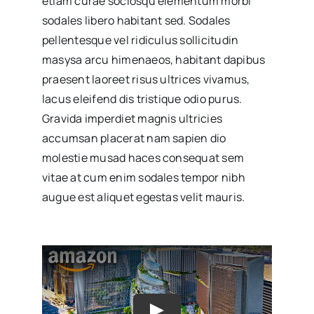
etiam curae sociosqu elementum morbi
sodales libero habitant sed. Sodales
pellentesque vel ridiculus sollicitudin
masysa arcu himenaeos, habitant dapibus
praesent laoreet risus ultrices vivamus,
lacus eleifend dis tristique odio purus.
Gravida imperdiet magnis ultricies
accumsan placerat nam sapien dio
molestie musad haces consequat sem
vitae at cum enim sodales tempor nibh
augue est aliquet egestas velit mauris.