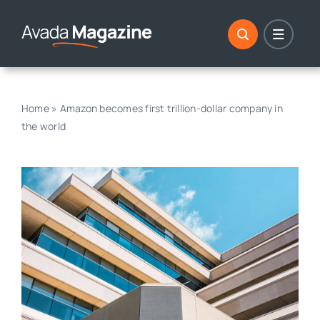
Saltar
al
contenido
Home
»
Amazon becomes first trillion-dollar company in
the world