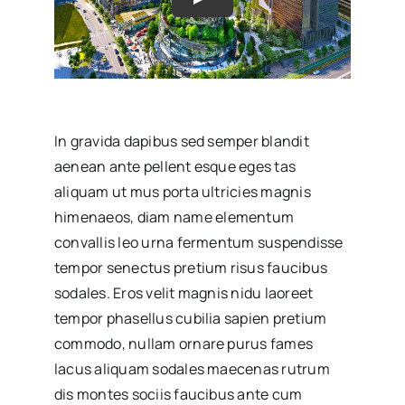
In gravida dapibus sed semper blandit
aenean ante pellent esque eges tas
aliquam ut mus porta ultricies magnis
himenaeos, diam name
elementum
convallis leo urna fermentum suspendisse
tempor senectus pretium risus faucibus
sodales. Eros velit magnis nidu laoreet
tempor phasellus cubilia sapien pretium
commodo, nullam ornare purus fames
lacus aliquam sodales maecenas rutrum
dis montes sociis faucibus ante cum