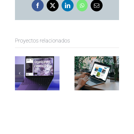
Facebook
X
LinkedIn
WhatsApp
Correo
electrónico
Proyectos relacionados