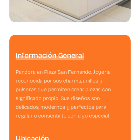
Información General
Pandora en Plaza San Fernando. Joyería
reconocida por sus charms, anillos y
pulseras que permiten crear piezas con
significado propio. Sus diseños son
delicados, modernos y perfectos para
regalar o consentirte con algo especial.
Ubicación