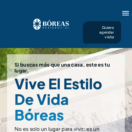
Saltar
al
To
contenido
Na
Quiero
Inicio
agendar
visita
Proyecto
Si buscas más que una casa, este es tu
Lotes
lugar.
Vive El Estilo
Ubicación
De Vida
Bóreas
Contacto
No es solo un lugar para vivir: es un