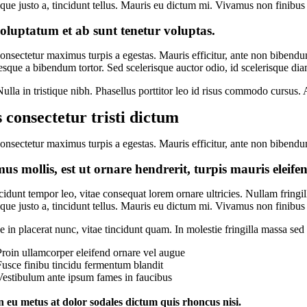
sque justo a, tincidunt tellus. Mauris eu dictum mi. Vivamus non finibus 
oluptatum et ab sunt tenetur voluptas.
onsectetur maximus turpis a egestas. Mauris efficitur, ante non bibendu
esque a bibendum tortor. Sed scelerisque auctor odio, id scelerisque di
Nulla in tristique nibh. Phasellus porttitor leo id risus commodo cursus. 
 consectetur tristi dictum
onsectetur maximus turpis a egestas. Mauris efficitur, ante non bibendu
us mollis, est ut ornare hendrerit, turpis mauris eleifen
cidunt tempor leo, vitae consequat lorem ornare ultricies. Nullam fringill
sque justo a, tincidunt tellus. Mauris eu dictum mi. Vivamus non finibus 
 in placerat nunc, vitae tincidunt quam. In molestie fringilla massa sed 
Proin ullamcorper eleifend ornare vel augue
Fusce finibu tincidu fermentum blandit
Vestibulum ante ipsum fames in faucibus
 eu metus at dolor sodales dictum quis rhoncus nisi.