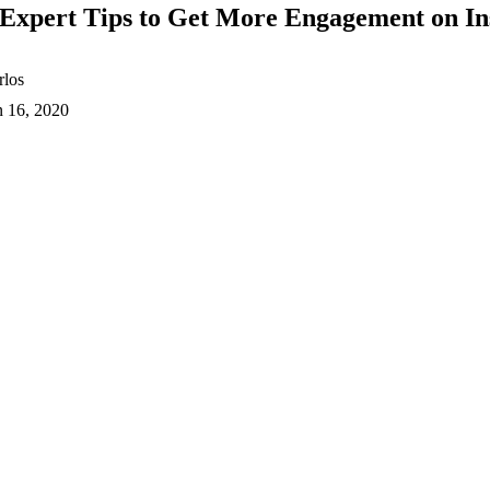
 Expert Tips to Get More Engagement on I
rlos
n 16, 2020