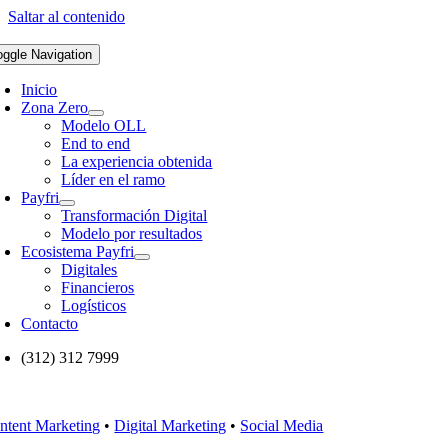
Saltar al contenido
oggle Navigation
Inicio
Zona Zero
Modelo OLL
End to end
La experiencia obtenida
Líder en el ramo
Payfri
Transformación Digital
Modelo por resultados
Ecosistema Payfri
Digitales
Financieros
Logísticos
Contacto
(312) 312 7999
ntent Marketing
•
Digital Marketing
•
Social Media