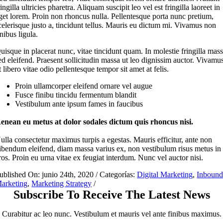
ringilla ultricies pharetra. Aliquam suscipit leo vel est fringilla laoreet in
get lorem. Proin non rhoncus nulla. Pellentesque porta nunc pretium,
celerisque justo a, tincidunt tellus. Mauris eu dictum mi. Vivamus non
inibus ligula.
uisque in placerat nunc, vitae tincidunt quam. In molestie fringilla mas
ed eleifend. Praesent sollicitudin massa ut leo dignissim auctor. Vivamu
t libero vitae odio pellentesque tempor sit amet at felis.
Proin ullamcorper eleifend ornare vel augue
Fusce finibu tincidu fermentum blandit
Vestibulum ante ipsum fames in faucibus
enean eu metus at dolor sodales dictum quis rhoncus nisi.
ulla consectetur maximus turpis a egestas. Mauris efficitur, ante non
ibendum eleifend, diam massa varius ex, non vestibulum risus metus in
ros. Proin eu urna vitae ex feugiat interdum. Nunc vel auctor nisi.
ublished On: junio 24th, 2020
/
Categorías:
Digital Marketing
,
Inboun
arketing
,
Marketing Strategy
/
Subscribe To Receive The Latest News
Curabitur ac leo nunc. Vestibulum et mauris vel ante finibus maximus.