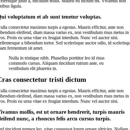
celerisque justo a, tincidunt tellus. Mauris eu dictum mi. Vivamus non
inibus ligula.
ui voluptatum et ab sunt tenetur voluptas.
ulla consectetur maximus turpis a egestas. Mauris efficitur, ante non
ibendum eleifend, diam massa varius ex, non vestibulum risus metus in
ros. Proin eu urna vitae ex feugiat interdum. Nunc vel auctor nisi.
ellentesque a bibendum tortor. Sed scelerisque auctor odio, id scelerisq
iam fermentum sit amet.
Nulla in tristique nibh. Phasellus porttitor leo id risus
commodo cursus. Aliquam tincidunt rutrum ante, eu
vestibulum elit pharetra in.
Cras consectetur tristi dictum
ulla consectetur maximus turpis a egestas. Mauris efficitur, ante non
ibendum eleifend, diam massa varius ex, non vestibulum risus metus in
ros. Proin eu urna vitae ex feugiat interdum. Nunc vel auctor nisi.
ivamus mollis, est ut ornare hendrerit, turpis mauris
leifend nunc, a rhoncus felis arcu cursus turpis.
ed tincidunt tempor leo, vitae consequat lorem ornare ultricies. Nullam