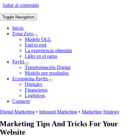
Saltar al contenido
Toggle Navigation
Inicio
Zona Zero
Modelo OLL
End to end
La experiencia obtenida
Líder en el ramo
Payfri
Transformación Digital
Modelo por resultados
Ecosistema Payfri
Digitales
Financieros
Logísticos
Contacto
Digital Marketing
•
Inbound Marketing
•
Marketing Strategy
Marketing Tips And Tricks For Your
Website