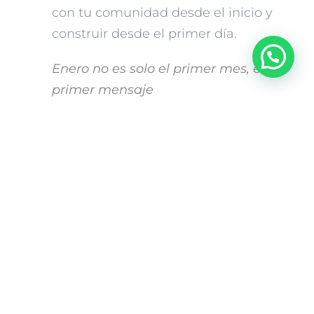
con tu comunidad desde el inicio y
¿Ya nos sigues?
construir desde el primer día.
Enero no es solo el primer mes, es el
primer mensaje
Cada publicación en enero puede
representar el espíritu con el que tu
marca quiere vivir todo el año. Un plan
de contenidos bien diseñado no solo
organiza, también inspira. Permite
abordar fechas clave, tendencias
relevantes, necesidades del público y
la visión que deseas proyectar.