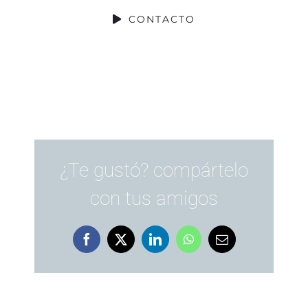
CONTACTO
¿Te gustó? compártelo
con tus amigos
Facebook
X
LinkedIn
WhatsApp
Correo
electrónico