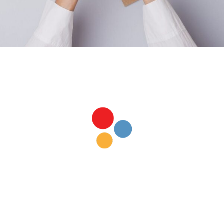
Hablemos
Llama ahora 312 107 7487 y pide una
cita, platiquemos un poco más a
fondo.