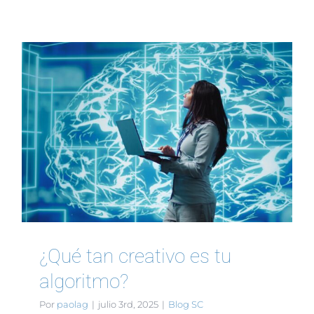
¿Qué tan creativo es tu
algoritmo?
Por
paolag
|
julio 3rd, 2025
|
Blog SC