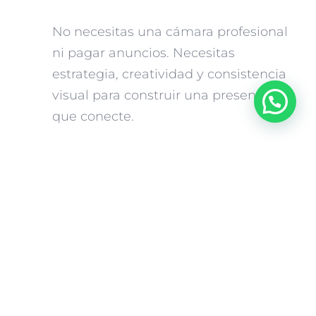
No necesitas una cámara profesional
ni pagar anuncios. Necesitas
¿Ya nos sigues?
estrategia, creatividad y consistencia
visual para construir una presencia
que conecte.
No necesitas presupuesto, necesitas
perspectiva
Destacar no depende del dinero, sino
del enfoque. A través de pequeños
cambios en cómo creas y presentas tu
contenido, puedes aumentar el
alcance y las interacciones de forma
orgánica. Además, entender qué tipo