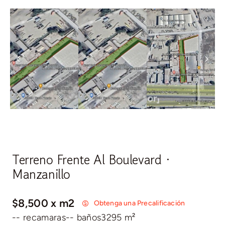
Terreno Frente Al Boulevard ·
Manzanillo
$8,500 x m2
Obtenga una Precalificación
-- recamaras
-- baños
3295 m²