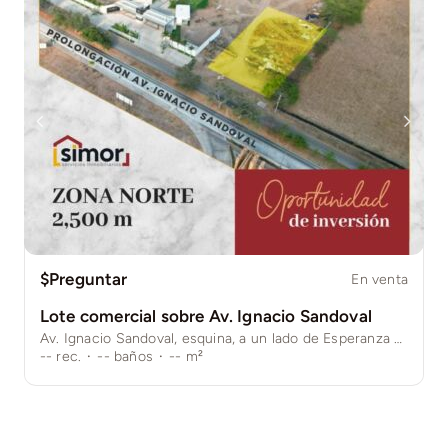
$Preguntar
En venta
Lote comercial sobre Av. Ignacio Sandoval
Av. Ignacio Sandoval, esquina, a un lado de Esperanza Real. Colima, Col.
--
rec.
·
--
baños
·
--
m²